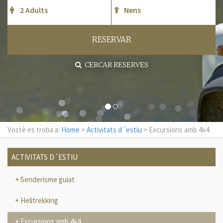
RESERVAR
CERCAR RESERVES
Vostè es troba a:
Home
>
Activitats d´estiu
> Excursions amb 4x4
ACTIVITATS D´ESTIU
Senderisme guiat
Helitrekking
Excursions amb 4x4