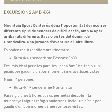
EXCURSIONS AMB 4X4
Mountain
Sport
Center
ús dóna l'oportunitat de recórrer
diferents tipus de senders de difícil accés, amb
4x4
per
arribar als diferents llacs o pistes del domini de
Grandvalira. Una jornada d'aventura a l'aire lliure.
Es poden realitzar
diferents
itineraris:
Ruta 4x4 + senderisme Pessons: 3h30
Excursió ideal per a les parelles i per a famílies. Inclou un
pícnic per gaudir d’un bon moment i meravelloses vistes.
Mínim 4 persones
Ruta 4x4 + senderisme Montmalús
Passeig d’unes 5 hores que us permetrà descobrir la
muntanya i alguns refugis andorrans. Inclou un pícnic per
gaudir d’un bon moment i meravelloses vistes.