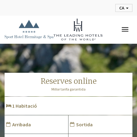
CA
Togg
navig
reserves online
Millor tarifa garantida