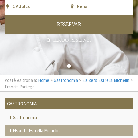
RESERVAR
CERCAR RESERVES
Vostè es troba a:
Home
>
Gastronomia
>
Els xefs Estrella Michelin
>
Francis Paniego
GASTRONOMIA
Gastronomia
Els xefs Estrella Michelin