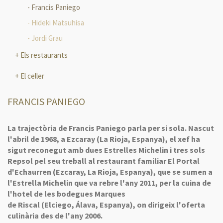
Francis Paniego
Hideki Matsuhisa
Jordi Grau
Els restaurants
El celler
FRANCIS PANIEGO
La trajectòria de Francis
Paniego
parla per si sola. Nascut
l'abril de 1968, a
Ezcaray
(La Rioja, Espanya), el xef ha
sigut reconegut amb dues Estrelles Michelin i tres sols
Repsol pel seu treball al restaurant familiar El Portal
d'
Echaurren
(
Ezcaray
, La Rioja, Espanya), que se sumen a
l'Estrella Michelin que va rebre l'any 2011, per la cuina de
l'hotel de les bodegues Marques
de
Riscal
(
Elciego
,
Álava
, Espanya), on dirigeix l'oferta
culinària des de l'any 2006.