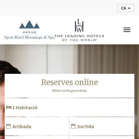
CA
Togg
navig
reserves online
Millor tarifa garantida